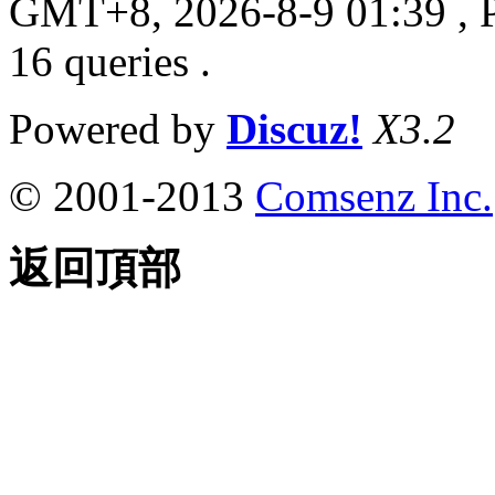
GMT+8, 2026-8-9 01:39
, 
16 queries .
Powered by
Discuz!
X3.2
© 2001-2013
Comsenz Inc.
返回頂部