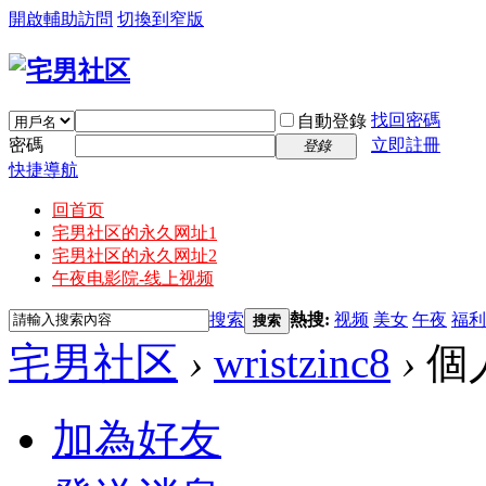
開啟輔助訪問
切換到窄版
找回密碼
自動登錄
密碼
立即註冊
登錄
快捷導航
回首页
宅男社区的永久网址1
宅男社区的永久网址2
午夜电影院-线上视频
搜索
熱搜:
视频
美女
午夜
福利
搜索
宅男社区
›
wristzinc8
›
個
加為好友