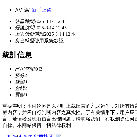
用戶組
新手上路
註冊時間
2025-8-14 12:44
最後訪問
2025-8-14 12:45
上次活動時間
2025-8-14 12:44
所在時區
使用系統默認
統計信息
已用空間
0 B
積分
2
威望
0
金錢
2
貢獻
0
重要声明：本讨论区是以即时上载留言的方式运作，对所有留
赖内容，并应自行判断内容之真实性。于有关情形下，用户应
言，若读者发现有留言出现问题，请联络我们。有权删除任何
自律。本网站保留一切法律权利。
手机版
|
小黑屋
|
宅男社区