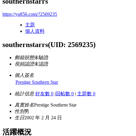
southernstarrs
https://yu856.com/?2569235
主題
個人資料
southernstarrs
(UID: 2569235)
郵箱狀態
未驗證
視頻認證
未認證
個人簽名
Prestige Southern Star
統計信息
好友數 0
|
回帖數 0
|
主題數 0
真實姓名
Prestige Southern Star
性別
男
生日
2002 年 2 月 24 日
活躍概況