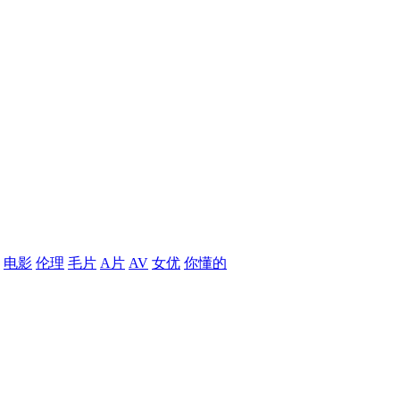
电影
伦理
毛片
A片
AV
女优
你懂的