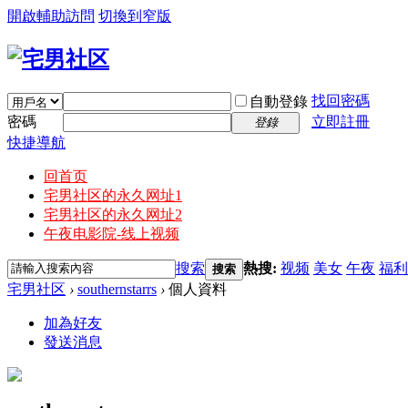
開啟輔助訪問
切換到窄版
找回密碼
自動登錄
密碼
立即註冊
登錄
快捷導航
回首页
宅男社区的永久网址1
宅男社区的永久网址2
午夜电影院-线上视频
搜索
熱搜:
视频
美女
午夜
福利
搜索
宅男社区
›
southernstarrs
›
個人資料
加為好友
發送消息