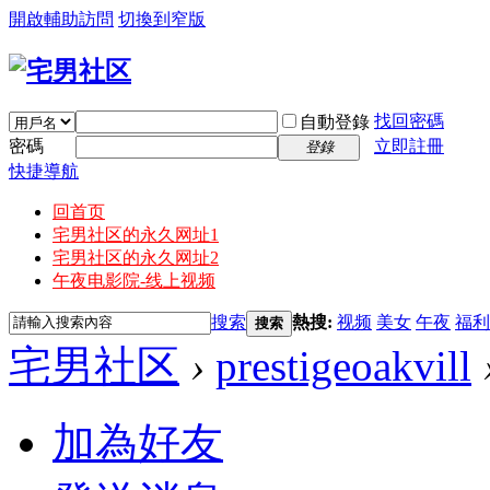
開啟輔助訪問
切換到窄版
找回密碼
自動登錄
密碼
立即註冊
登錄
快捷導航
回首页
宅男社区的永久网址1
宅男社区的永久网址2
午夜电影院-线上视频
搜索
熱搜:
视频
美女
午夜
福利
搜索
宅男社区
›
prestigeoakvill
加為好友