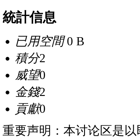
統計信息
已用空間
0 B
積分
2
威望
0
金錢
2
貢獻
0
重要声明：本讨论区是以