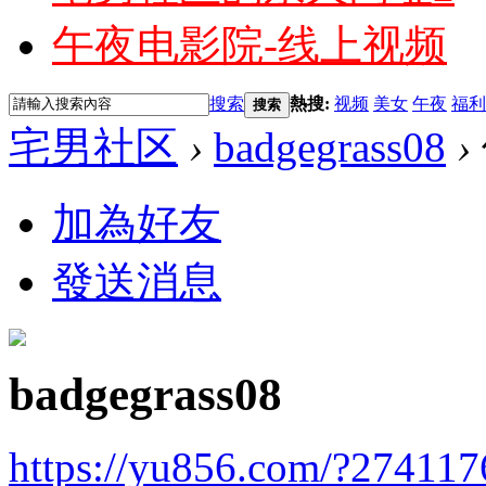
午夜电影院-线上视频
搜索
熱搜:
视频
美女
午夜
福利
搜索
宅男社区
›
badgegrass08
›
加為好友
發送消息
badgegrass08
https://yu856.com/?274117