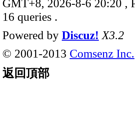
GMT+8, 2026-8-6 20:20
, 
16 queries .
Powered by
Discuz!
X3.2
© 2001-2013
Comsenz Inc.
返回頂部