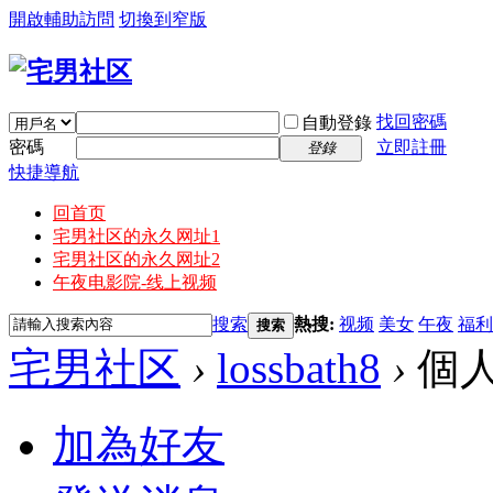
開啟輔助訪問
切換到窄版
找回密碼
自動登錄
密碼
立即註冊
登錄
快捷導航
回首页
宅男社区的永久网址1
宅男社区的永久网址2
午夜电影院-线上视频
搜索
熱搜:
视频
美女
午夜
福利
搜索
宅男社区
›
lossbath8
›
個
加為好友