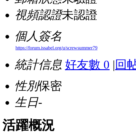
視頻認證
未認證
個人簽名
https://forum.issabel.org/u/screwsummer79
統計信息
好友數 0
|
回帖
性別
保密
生日
-
活躍概況