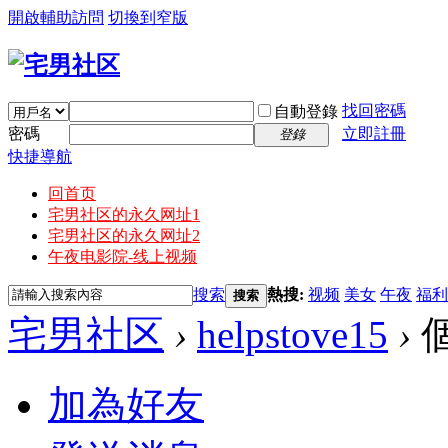
開啟輔助訪問
切換到窄版
找回密碼
自動登錄
密碼
立即註冊
登錄
快捷導航
回首页
宅男社区的永久网址1
宅男社区的永久网址2
午夜电影院-线上视频
搜索
熱搜:
视频
美女
午夜
福利
搜索
宅男社区
›
helpstove15
›
加為好友