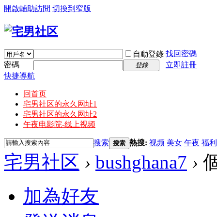
開啟輔助訪問
切換到窄版
找回密碼
自動登錄
密碼
立即註冊
登錄
快捷導航
回首页
宅男社区的永久网址1
宅男社区的永久网址2
午夜电影院-线上视频
搜索
熱搜:
视频
美女
午夜
福利
搜索
宅男社区
›
bushghana7
›
加為好友