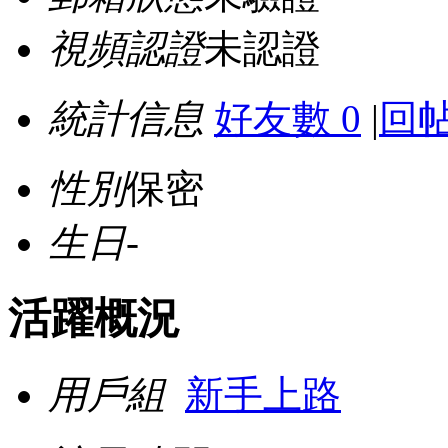
視頻認證
未認證
統計信息
好友數 0
|
回帖
性別
保密
生日
-
活躍概況
用戶組
新手上路