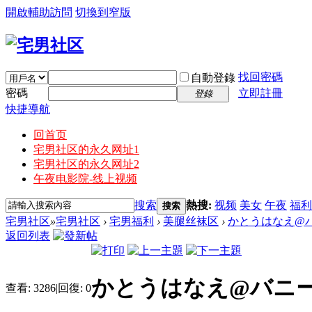
開啟輔助訪問
切換到窄版
找回密碼
自動登錄
密碼
立即註冊
登錄
快捷導航
回首页
宅男社区的永久网址1
宅男社区的永久网址2
午夜电影院-线上视频
搜索
熱搜:
视频
美女
午夜
福利
搜索
宅男社区
»
宅男社区
›
宅男福利
›
美腿丝袜区
›
かとうはなえ@
返回列表
かとうはなえ@バニ
查看:
3286
|
回復:
0