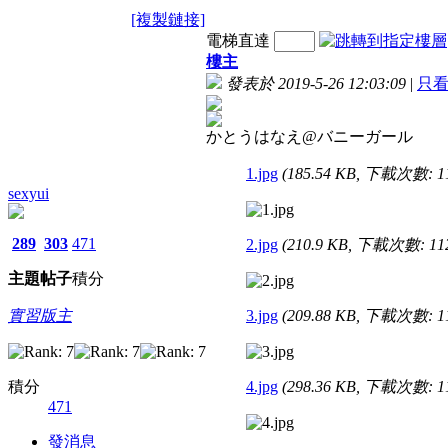
[複製鏈接]
電梯直達
樓主
發表於 2019-5-26 12:03:09
|
只
かとうはなえ@バニーガール
1.jpg
(185.54 KB, 下載次數: 1
sexyui
289
303
471
2.jpg
(210.9 KB, 下載次數: 11
主題
帖子
積分
實習版主
3.jpg
(209.88 KB, 下載次數: 1
積分
4.jpg
(298.36 KB, 下載次數: 1
471
發消息