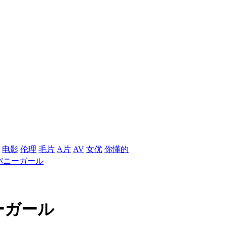
电影
伦理
毛片
A片
AV
女优
你懂的
バニーガール
ーガール