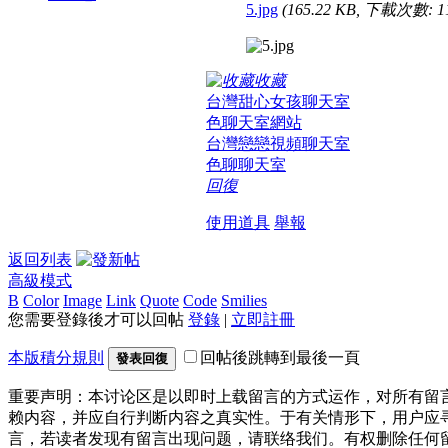
5.jpg
(165.22 KB, 下載次數: 1
收藏
台灣甜心女孩聊天室
色聊天室網站
台灣戀戀視頻聊天室
色聊聊天室
回復
使用道具
舉報
返回列表
高級模式
B
Color
Image
Link
Quote
Code
Smilies
您需要登錄後才可以回帖
登錄
|
立即註冊
本版積分規則
回帖後跳轉到最後一頁
發表回復
重要声明：本讨论区是以即时上载留言的方式运作，对所有留
赖内容，并应自行判断内容之真实性。于有关情形下，用户应
言，若读者发现有留言出现问题，请联络我们。有权删除任何