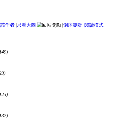
看該作者
|
只看大圖
|
倒序瀏覽
|
閱讀模式
149)
23)
123)
137)