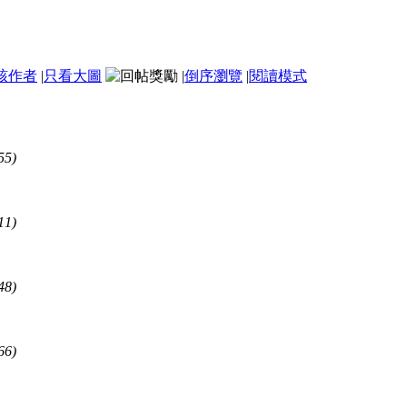
該作者
|
只看大圖
|
倒序瀏覽
|
閱讀模式
55)
11)
48)
66)