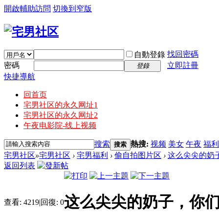
開啟輔助訪問
切換到窄版
找回密碼
自動登錄
密碼
立即註冊
登錄
快捷導航
回首页
宅男社区的永久网址1
宅男社区的永久网址2
午夜电影院-线上视频
搜索
熱搜:
视频
美女
午夜
福利
搜索
宅男社区
»
宅男社区
›
宅男福利
›
偷自拍图片区
›
这么尖尖的奶
返回列表
这么尖尖的奶子，你
查看:
4219
|
回復:
0