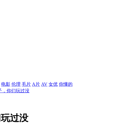
电影
伦理
毛片
A片
AV
女优
你懂的
子，你们玩过没
们玩过没