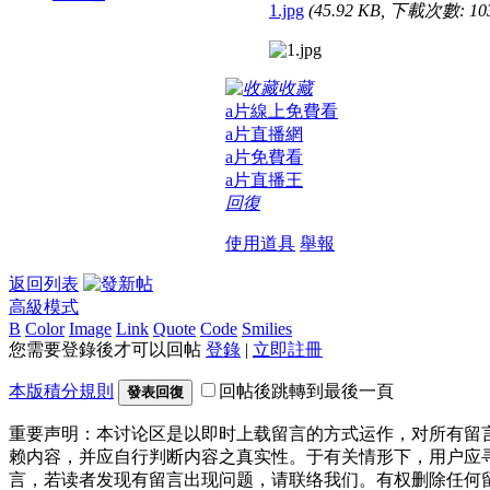
1.jpg
(45.92 KB, 下載次數: 10
收藏
a片線上免費看
a片直播網
a片免費看
a片直播王
回復
使用道具
舉報
返回列表
高級模式
B
Color
Image
Link
Quote
Code
Smilies
您需要登錄後才可以回帖
登錄
|
立即註冊
本版積分規則
回帖後跳轉到最後一頁
發表回復
重要声明：本讨论区是以即时上载留言的方式运作，对所有留
赖内容，并应自行判断内容之真实性。于有关情形下，用户应
言，若读者发现有留言出现问题，请联络我们。有权删除任何