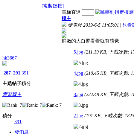
[複製鏈接]
電梯直達
樓主
發表於 2019-6-5 11:05:01
|
只看
鲜嫩的大白臀看着就有感觉
5.jpg
(211.19 KB, 下載次數: 1
hk3667
287
291
391
4.jpg
(210.45 KB, 下載次數: 1
主題
帖子
積分
實習版主
3.jpg
(222.48 KB, 下載次數: 1
積分
2.jpg
(191 KB, 下載次數: 1823
391
發消息