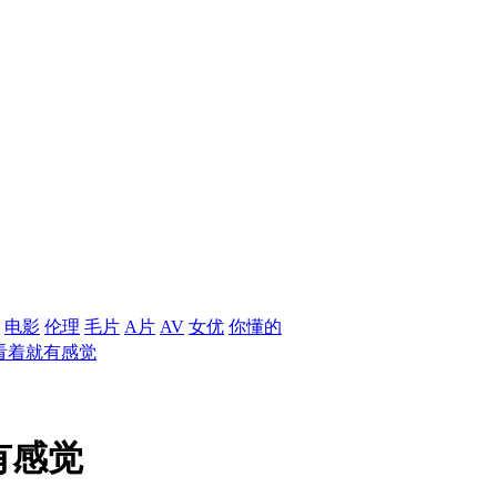
电影
伦理
毛片
A片
AV
女优
你懂的
看着就有感觉
有感觉