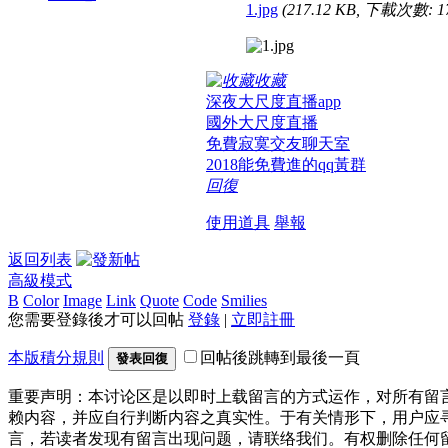
1.jpg
(217.12 KB, 下載次數: 1
收藏
深夜大尺度直播app
國外大尺度直播
免費寂寞交友聊天室
2018能免費進的qq黃群
回復
使用道具
舉報
返回列表
高級模式
B
Color
Image
Link
Quote
Code
Smilies
您需要登錄後才可以回帖
登錄
|
立即註冊
本版積分規則
回帖後跳轉到最後一頁
發表回復
重要声明：本讨论区是以即时上载留言的方式运作，对所有留
赖内容，并应自行判断内容之真实性。于有关情形下，用户应
言，若读者发现有留言出现问题，请联络我们。有权删除任何