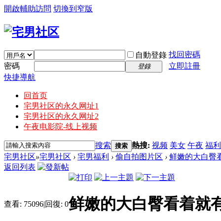
開啟輔助訪問
切換到窄版
找回密碼
自動登錄
密碼
立即註冊
登錄
快捷導航
回首页
宅男社区的永久网址1
宅男社区的永久网址2
午夜电影院-线上视频
搜索
熱搜:
视频
美女
午夜
福利
搜索
宅男社区
»
宅男社区
›
宅男福利
›
偷自拍图片区
›
鲜嫩的大白臀
返回列表
鲜嫩的大白臀看着就
查看:
75096
|
回復:
0