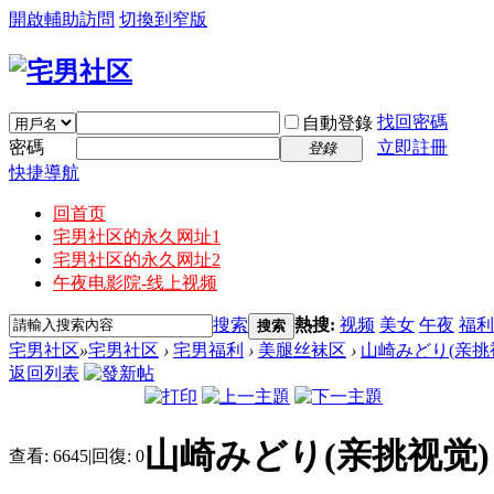
開啟輔助訪問
切換到窄版
找回密碼
自動登錄
密碼
立即註冊
登錄
快捷導航
回首页
宅男社区的永久网址1
宅男社区的永久网址2
午夜电影院-线上视频
搜索
熱搜:
视频
美女
午夜
福利
搜索
宅男社区
»
宅男社区
›
宅男福利
›
美腿丝袜区
›
山崎みどり(亲挑
返回列表
山崎みどり(亲挑视觉)
查看:
6645
|
回復:
0