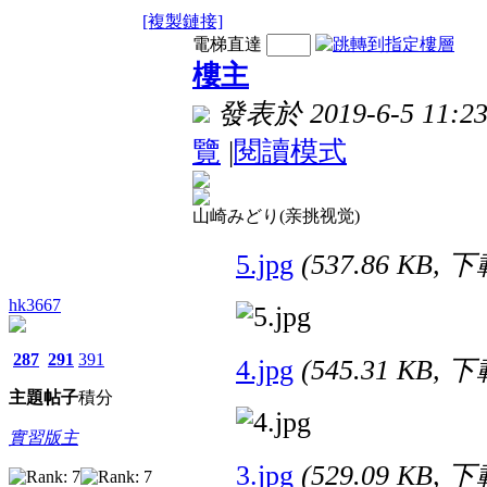
[複製鏈接]
電梯直達
樓主
發表於 2019-6-5 11:23
覽
|
閱讀模式
山崎みどり(亲挑视觉)
5.jpg
(537.86 KB, 
hk3667
287
291
391
4.jpg
(545.31 KB, 
主題
帖子
積分
實習版主
3.jpg
(529.09 KB, 