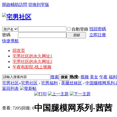
開啟輔助訪問
切換到窄版
找回密碼
自動登錄
密碼
立即註冊
登錄
快捷導航
回首页
宅男社区的永久网址1
宅男社区的永久网址2
午夜电影院-线上视频
搜索
熱搜:
视频
美女
午夜
福利
搜索
宅男社区
»
宅男社区
›
宅男福利
›
美腿丝袜区
›
中国腿模网系列-
返回列表
中国腿模网系列-茜茜
查看:
7205
|
回復:
0