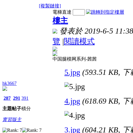
[複製鏈接]
電梯直達
樓主
發表於 2019-6-5 11:38
覽
|
閱讀模式
中国腿模网系列-茜茜
5.jpg
(593.51 KB, 
hk3667
287
291
391
4.jpg
(618.69 KB, 
主題
帖子
積分
實習版主
3.jpg
(604.21 KB, 