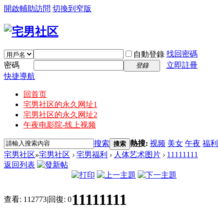
開啟輔助訪問
切換到窄版
找回密碼
自動登錄
密碼
立即註冊
登錄
快捷導航
回首页
宅男社区的永久网址1
宅男社区的永久网址2
午夜电影院-线上视频
搜索
熱搜:
视频
美女
午夜
福利
搜索
宅男社区
»
宅男社区
›
宅男福利
›
人体艺术图片
›
11111111
返回列表
11111111
查看:
112773
|
回復:
0