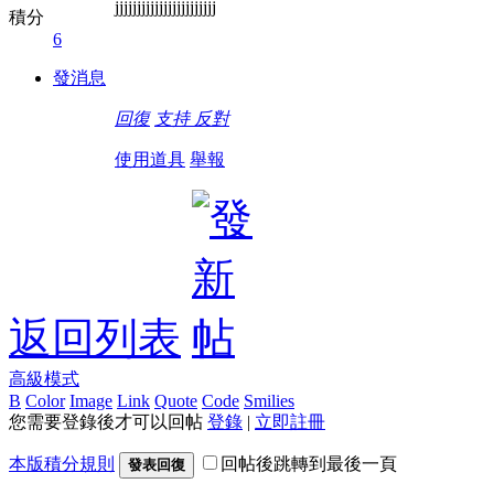
jjjjjjjjjjjjjjjjjjjjjjj
積分
6
發消息
回復
支持
反對
使用道具
舉報
返回列表
高級模式
B
Color
Image
Link
Quote
Code
Smilies
您需要登錄後才可以回帖
登錄
|
立即註冊
本版積分規則
回帖後跳轉到最後一頁
發表回復