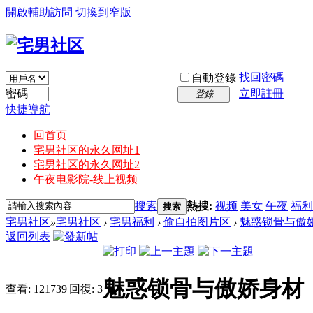
開啟輔助訪問
切換到窄版
找回密碼
自動登錄
密碼
立即註冊
登錄
快捷導航
回首页
宅男社区的永久网址1
宅男社区的永久网址2
午夜电影院-线上视频
搜索
熱搜:
视频
美女
午夜
福利
搜索
宅男社区
»
宅男社区
›
宅男福利
›
偷自拍图片区
›
魅惑锁骨与傲
返回列表
魅惑锁骨与傲娇身材
查看:
121739
|
回復:
3