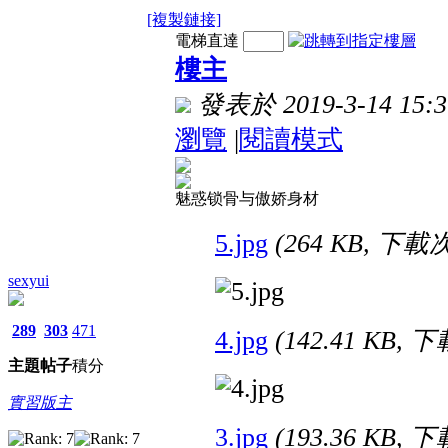
[複製鏈接]
電梯直達
樓主
發表於 2019-3-14 15:3
瀏覽
|
閱讀模式
魅惑锁骨与傲娇身材
5.jpg
(264 KB, 下載次
sexyui
289
303
471
4.jpg
(142.41 KB, 
主題
帖子
積分
實習版主
3.jpg
(193.36 KB, 