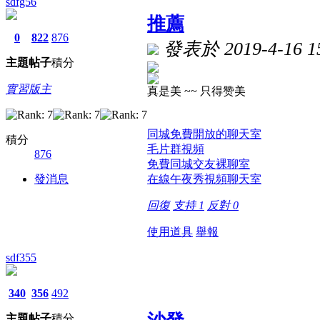
sdfg56
推薦
0
822
876
發表於 2019-4-16 15
主題
帖子
積分
實習版主
真是美 ~~ 只得赞美
同城免費開放的聊天室
積分
毛片群視頻
876
免費同城交友裸聊室
發消息
在線午夜秀視頻聊天室
回復
支持
1
反對
0
使用道具
舉報
sdf355
340
356
492
主題
帖子
積分