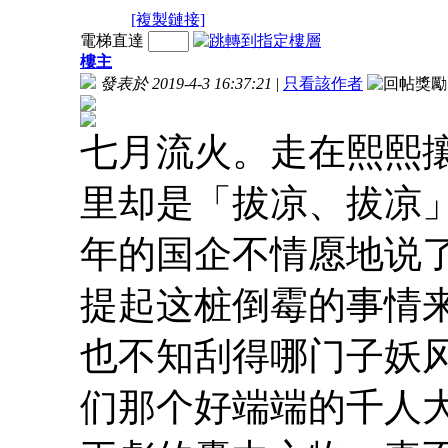
[複製鏈接]
電梯直達
樓主
發表於 2019-4-3 16:37:21
|
只看該作者
七月流火。走在熙熙
里却是「拔凉、拔凉
年的国企不情愿地说
提起这桩倒霉的事情
也不知刮得哪门子妖
们那个好端端的千人