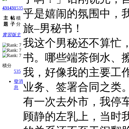
431
431
535
乎是嬉闹的氛围中，
主
帖
積
題
子
分
旅–男秘书！
實習版主
我这个男秘还不算忙
书。哪些端茶倒水、
積分
我，好像我的主要工
535
發消
业务、签署合同之类
息
有一次去外市，我停
顾静的左乳上，当时