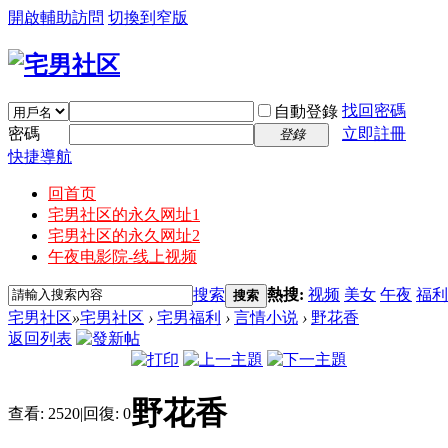
開啟輔助訪問
切換到窄版
找回密碼
自動登錄
密碼
立即註冊
登錄
快捷導航
回首页
宅男社区的永久网址1
宅男社区的永久网址2
午夜电影院-线上视频
搜索
熱搜:
视频
美女
午夜
福利
搜索
宅男社区
»
宅男社区
›
宅男福利
›
言情小说
›
野花香
返回列表
野花香
查看:
2520
|
回復:
0