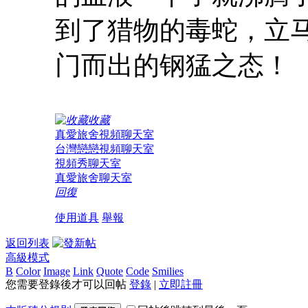
到了猎物的毒蛇，立
门而出的钢猛之态！
收藏
真愛旅舍視頻聊天室
台灣戀戀視頻聊天室
視頻秀聊天室
真愛旅舍聊天室
回復
使用道具
舉報
返回列表
高級模式
B
Color
Image
Link
Quote
Code
Smilies
您需要登錄後才可以回帖
登錄
|
立即註冊