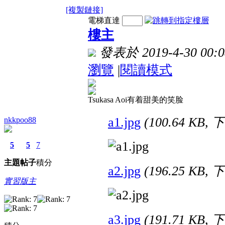
[複製鏈接]
電梯直達
樓主
發表於 2019-4-30 00:0
瀏覽
|
閱讀模式
Tsukasa Aoi有着甜美的笑脸
a1.jpg
(100.64 KB,
nkkpoo88
5
5
7
主題
帖子
積分
a2.jpg
(196.25 KB,
實習版主
a3.jpg
(191.71 KB,