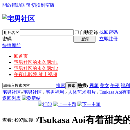
開啟輔助訪問
切換到窄版
找回密碼
自動登錄
密碼
立即註冊
登錄
快捷導航
回首页
宅男社区的永久网址1
宅男社区的永久网址2
午夜电影院-线上视频
搜索
熱搜:
视频
美女
午夜
福利
搜索
宅男社区
»
宅男社区
›
宅男福利
›
人体艺术图片
›
Tsukasa A
返回列表
Tsukasa Aoi有着甜
查看:
4997
|
回復:
0