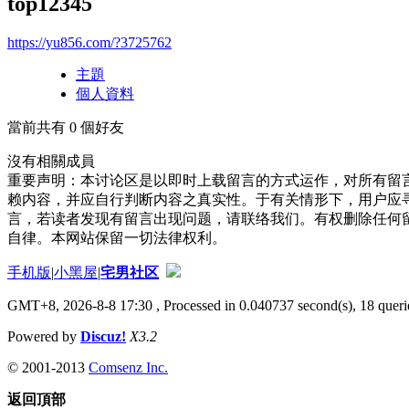
top12345
https://yu856.com/?3725762
主題
個人資料
當前共有
0
個好友
沒有相關成員
重要声明：本讨论区是以即时上载留言的方式运作，对所有留
赖内容，并应自行判断内容之真实性。于有关情形下，用户应
言，若读者发现有留言出现问题，请联络我们。有权删除任何
自律。本网站保留一切法律权利。
手机版
|
小黑屋
|
宅男社区
GMT+8, 2026-8-8 17:30
, Processed in 0.040737 second(s), 18 querie
Powered by
Discuz!
X3.2
© 2001-2013
Comsenz Inc.
返回頂部