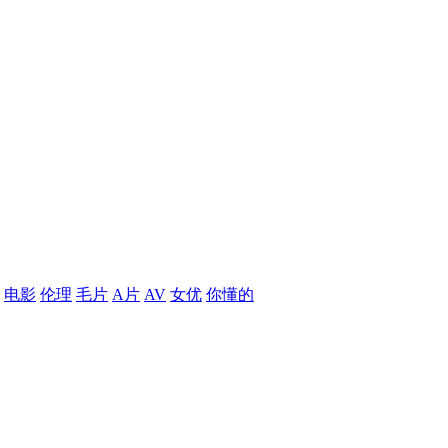
电影
伦理
毛片
A片
AV
女优
你懂的