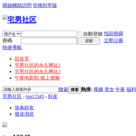
開啟輔助訪問
切換到窄版
找回密碼
自動登錄
密碼
立即註冊
登錄
快捷導航
回首页
宅男社区的永久网址1
宅男社区的永久网址2
午夜电影院-线上视频
搜索
熱搜:
视频
美女
午夜
福利
搜索
宅男社区
›
top12345
›
好友
加為好友
發送消息