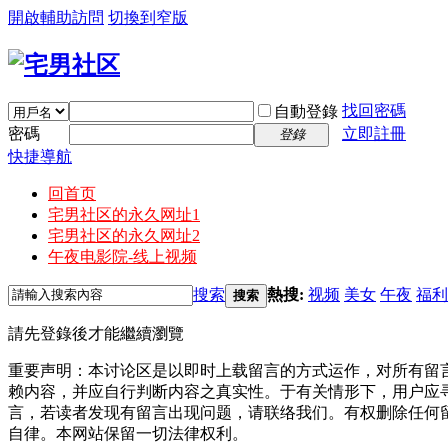
開啟輔助訪問
切換到窄版
找回密碼
自動登錄
密碼
立即註冊
登錄
快捷導航
回首页
宅男社区的永久网址1
宅男社区的永久网址2
午夜电影院-线上视频
搜索
熱搜:
视频
美女
午夜
福利
搜索
請先登錄後才能繼續瀏覽
重要声明：本讨论区是以即时上载留言的方式运作，对所有留
赖内容，并应自行判断内容之真实性。于有关情形下，用户应
言，若读者发现有留言出现问题，请联络我们。有权删除任何
自律。本网站保留一切法律权利。