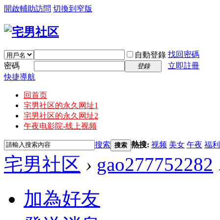
開啟輔助訪問
切換到窄版
找回密碼
自動登錄
密碼
立即註冊
登錄
快捷導航
回首页
宅男社区的永久网址1
宅男社区的永久网址2
午夜电影院-线上视频
搜索
熱搜:
视频
美女
午夜
福利
搜索
宅男社区
›
gao277752282
加為好友