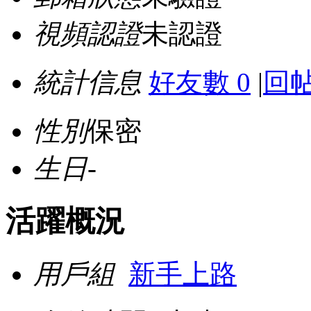
視頻認證
未認證
統計信息
好友數 0
|
回帖
性別
保密
生日
-
活躍概況
用戶組
新手上路