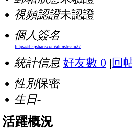
視頻認證
未認證
個人簽名
https://shapshare.com/alibistream27
統計信息
好友數 0
|
回帖
性別
保密
生日
-
活躍概況