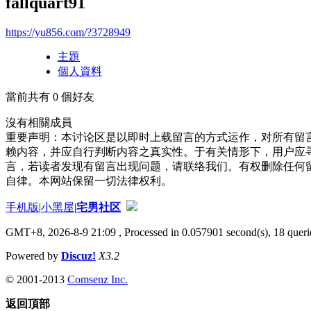
fallquart91
https://yu856.com/?3728949
主題
個人資料
當前共有
0
個好友
沒有相關成員
重要声明：本讨论区是以即时上载留言的方式运作，对所有留
赖内容，并应自行判断内容之真实性。于有关情形下，用户应
言，若读者发现有留言出现问题，请联络我们。有权删除任何
自律。本网站保留一切法律权利。
手机版
|
小黑屋
|
宅男社区
GMT+8, 2026-8-9 21:09
, Processed in 0.057901 second(s), 18 querie
Powered by
Discuz!
X3.2
© 2001-2013
Comsenz Inc.
返回頂部