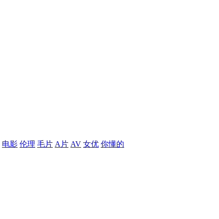
电影
伦理
毛片
A片
AV
女优
你懂的