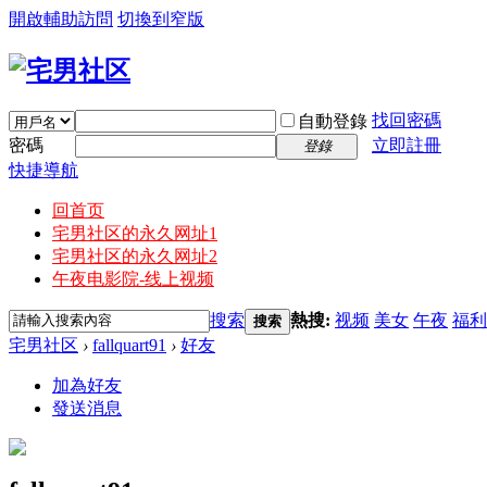
開啟輔助訪問
切換到窄版
找回密碼
自動登錄
密碼
立即註冊
登錄
快捷導航
回首页
宅男社区的永久网址1
宅男社区的永久网址2
午夜电影院-线上视频
搜索
熱搜:
视频
美女
午夜
福利
搜索
宅男社区
›
fallquart91
›
好友
加為好友
發送消息