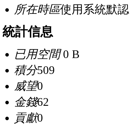
所在時區
使用系統默認
統計信息
已用空間
0 B
積分
509
威望
0
金錢
62
貢獻
0