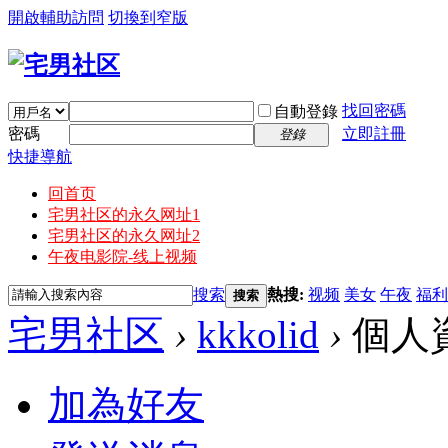
開啟輔助訪問
切換到窄版
找回密碼
自動登錄
密碼
立即註冊
登錄
快捷導航
回首页
宅男社区的永久网址1
宅男社区的永久网址2
午夜电影院-线上视频
搜索
熱搜:
视频
美女
午夜
福利
搜索
宅男社区
›
kkkolid
›
個人
加為好友