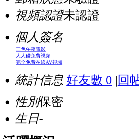
視頻認證
未認證
個人簽名
三色午夜電影
人人碰免費視頻
完全免費在線AV視頻
統計信息
好友數 0
|
回帖
性別
保密
生日
-