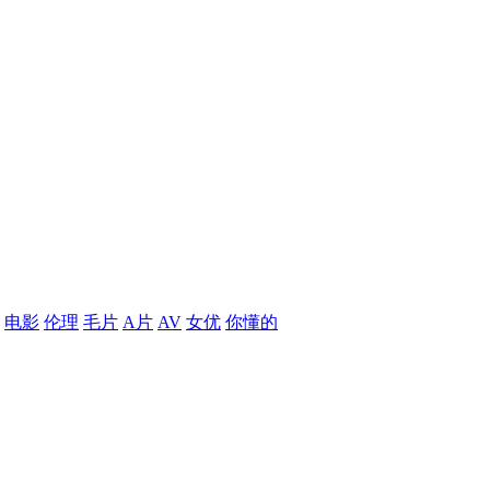
电影
伦理
毛片
A片
AV
女优
你懂的