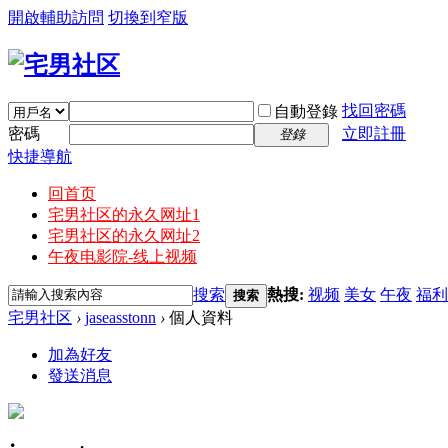
開啟輔助訪問
切換到窄版
找回密碼
自動登錄
密碼
立即註冊
登錄
快捷導航
回首页
宅男社区的永久网址1
宅男社区的永久网址2
午夜电影院-线上视频
搜索
熱搜:
视频
美女
午夜
福利
搜索
宅男社区
›
jaseasstonn
›
個人資料
加為好友
發送消息