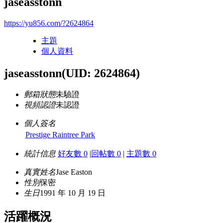
jaseasstonn
https://yu856.com/?2624864
主題
個人資料
jaseasstonn
(UID: 2624864)
郵箱狀態
未驗證
視頻認證
未認證
個人簽名
Prestige Raintree Park
統計信息
好友數 0
|
回帖數 0
|
主題數 0
真實姓名
Jase Easton
性別
保密
生日
1991 年 10 月 19 日
活躍概況