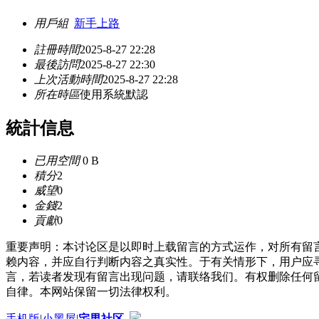
用戶組
新手上路
註冊時間
2025-8-27 22:28
最後訪問
2025-8-27 22:30
上次活動時間
2025-8-27 22:28
所在時區
使用系統默認
統計信息
已用空間
0 B
積分
2
威望
0
金錢
2
貢獻
0
重要声明：本讨论区是以即时上载留言的方式运作，对所有留
赖内容，并应自行判断内容之真实性。于有关情形下，用户应
言，若读者发现有留言出现问题，请联络我们。有权删除任何
自律。本网站保留一切法律权利。
手机版
|
小黑屋
|
宅男社区