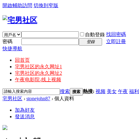
開啟輔助訪問
切換到窄版
找回密碼
自動登錄
密碼
立即註冊
登錄
快捷導航
回首页
宅男社区的永久网址1
宅男社区的永久网址2
午夜电影院-线上视频
搜索
熱搜:
视频
美女
午夜
福利
搜索
宅男社区
›
stonejohn87
›
個人資料
加為好友
發送消息