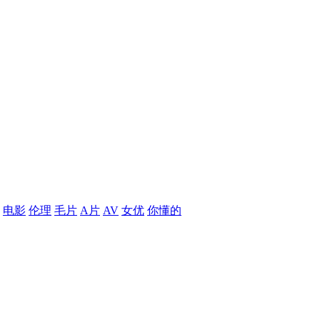
电影
伦理
毛片
A片
AV
女优
你懂的