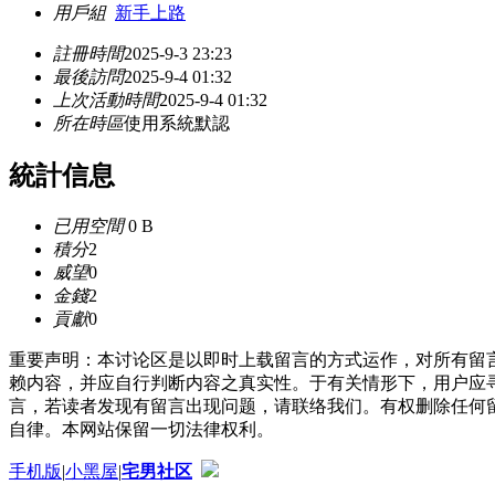
用戶組
新手上路
註冊時間
2025-9-3 23:23
最後訪問
2025-9-4 01:32
上次活動時間
2025-9-4 01:32
所在時區
使用系統默認
統計信息
已用空間
0 B
積分
2
威望
0
金錢
2
貢獻
0
重要声明：本讨论区是以即时上载留言的方式运作，对所有留
赖内容，并应自行判断内容之真实性。于有关情形下，用户应
言，若读者发现有留言出现问题，请联络我们。有权删除任何
自律。本网站保留一切法律权利。
手机版
|
小黑屋
|
宅男社区