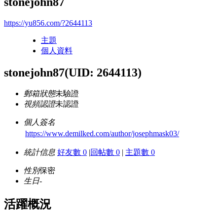
stonejohn87
https://yu856.com/?2644113
主題
個人資料
stonejohn87
(UID: 2644113)
郵箱狀態
未驗證
視頻認證
未認證
個人簽名
https://www.demilked.com/author/josephmask03/
統計信息
好友數 0
|
回帖數 0
|
主題數 0
性別
保密
生日
-
活躍概況