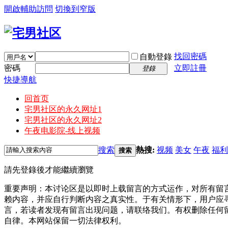
開啟輔助訪問
切換到窄版
找回密碼
自動登錄
密碼
立即註冊
登錄
快捷導航
回首页
宅男社区的永久网址1
宅男社区的永久网址2
午夜电影院-线上视频
搜索
熱搜:
视频
美女
午夜
福利
搜索
請先登錄後才能繼續瀏覽
重要声明：本讨论区是以即时上载留言的方式运作，对所有留
赖内容，并应自行判断内容之真实性。于有关情形下，用户应
言，若读者发现有留言出现问题，请联络我们。有权删除任何
自律。本网站保留一切法律权利。