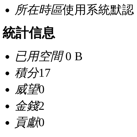
所在時區
使用系統默認
統計信息
已用空間
0 B
積分
17
威望
0
金錢
2
貢獻
0