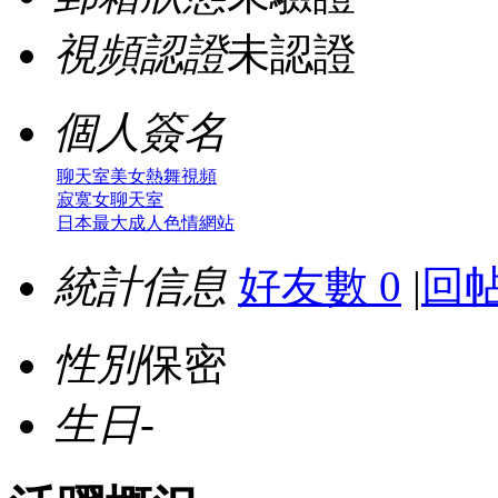
視頻認證
未認證
個人簽名
聊天室美女熱舞視頻
寂寞女聊天室
日本最大成人色情網站
統計信息
好友數 0
|
回帖
性別
保密
生日
-