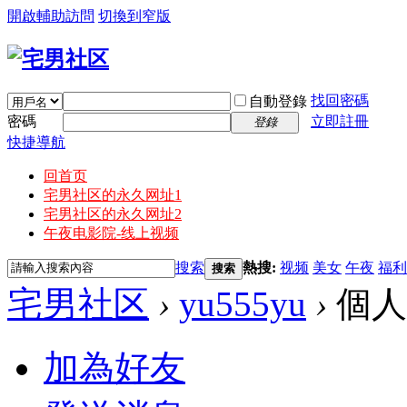
開啟輔助訪問
切換到窄版
找回密碼
自動登錄
密碼
立即註冊
登錄
快捷導航
回首页
宅男社区的永久网址1
宅男社区的永久网址2
午夜电影院-线上视频
搜索
熱搜:
视频
美女
午夜
福利
搜索
宅男社区
›
yu555yu
›
個人
加為好友