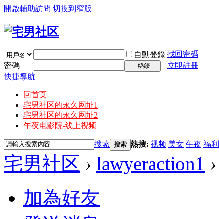
開啟輔助訪問
切換到窄版
找回密碼
自動登錄
密碼
立即註冊
登錄
快捷導航
回首页
宅男社区的永久网址1
宅男社区的永久网址2
午夜电影院-线上视频
搜索
熱搜:
视频
美女
午夜
福利
搜索
宅男社区
›
lawyeraction1
›
加為好友