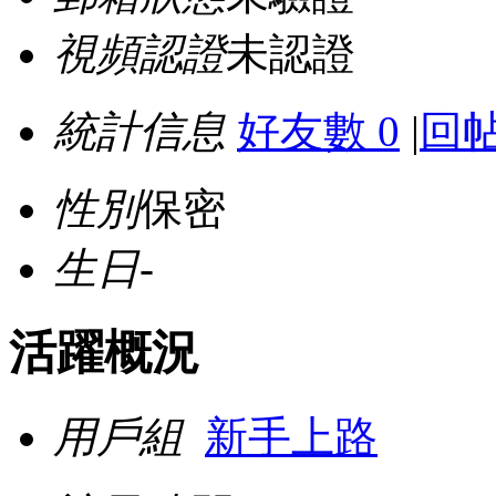
視頻認證
未認證
統計信息
好友數 0
|
回帖
性別
保密
生日
-
活躍概況
用戶組
新手上路