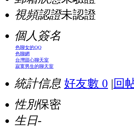
視頻認證
未認證
個人簽名
色聊女的QQ
色聊網
台灣甜心聊天室
寂寞男生的聊天室
統計信息
好友數 0
|
回帖
性別
保密
生日
-