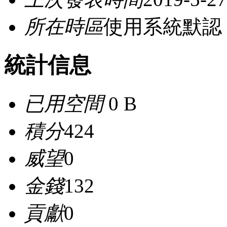
所在時區
使用系統默認
統計信息
已用空間
0 B
積分
424
威望
0
金錢
132
貢獻
0