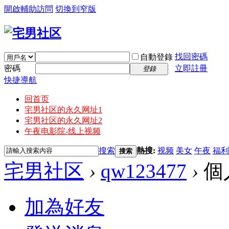
開啟輔助訪問
切換到窄版
找回密碼
自動登錄
密碼
立即註冊
登錄
快捷導航
回首页
宅男社区的永久网址1
宅男社区的永久网址2
午夜电影院-线上视频
搜索
熱搜:
视频
美女
午夜
福利
搜索
宅男社区
›
qw123477
›
個
加為好友