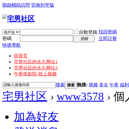
開啟輔助訪問
切換到窄版
找回密碼
自動登錄
密碼
立即註冊
登錄
快捷導航
回首页
宅男社区的永久网址1
宅男社区的永久网址2
午夜电影院-线上视频
搜索
熱搜:
视频
美女
午夜
福利
搜索
宅男社区
›
www3578
›
個
加為好友