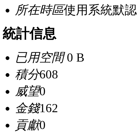
所在時區
使用系統默認
統計信息
已用空間
0 B
積分
608
威望
0
金錢
162
貢獻
0