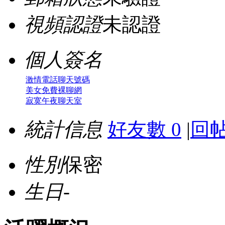
視頻認證
未認證
個人簽名
激情電話聊天號碼
美女免費裸聊網
寂寞午夜聊天室
統計信息
好友數 0
|
回帖
性別
保密
生日
-